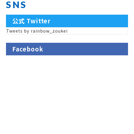
SNS
公式 Twitter
Tweets by rainbow_zoukei
2025年11月23日
期間限定ショップの受付を開始しました。 数量限
定の為 予定数量到達次第、予告なく終了とさせて
Facebook
いただきます。